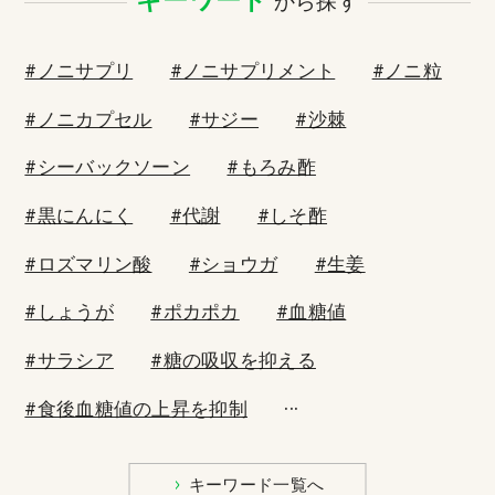
キーワード
から探す
#ノニサプリ
#ノニサプリメント
#ノニ粒
#ノニカプセル
#サジー
#沙棘
#シーバックソーン
#もろみ酢
#黒にんにく
#代謝
#しそ酢
#ロズマリン酸
#ショウガ
#生姜
#しょうが
#ポカポカ
#血糖値
#サラシア
#糖の吸収を抑える
...
#食後血糖値の上昇を抑制
キーワード一覧へ