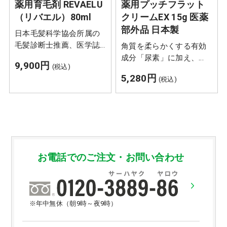
薬用育毛剤 REVAELU
薬用プッチフラット
（リバエル）80ml
クリームEX 15g 医薬
部外品 日本製
日本毛髪科学協会所属の
毛髪診断士推薦、医学誌
角質を柔らかくする有効
にも掲載された臨床試験
成分「尿素」に加え、
9,900円
(税込)
済みの男性用医薬部外品
「ヨクイニンエキス（ハ
5,280円
(税込)
育毛剤
トムギ）」を従来の2倍配
合（※自社従来品「プッ
チフラットクリーム」
比）。有効成分「グリチ
ルリチン酸ジカリウム」
も同時配合しています。
お電話でのご注文・お問い合わせ
※年中無休（朝9時～夜9時）