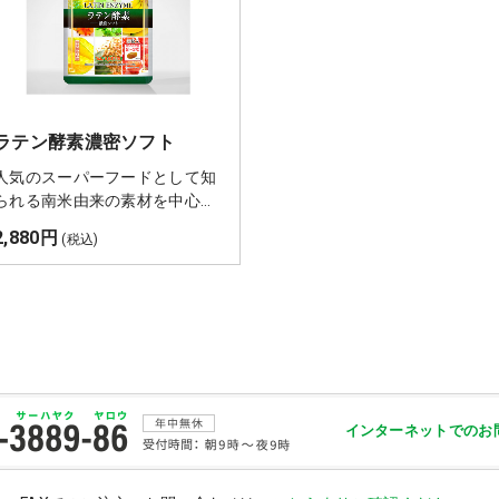
ラテン酵素濃密ソフト
人気のスーパーフードとして知
られる南米由来の素材を中心に
80種類以上をブレンド。約3年
2,880円
(税込)
という長い期間をかけて発酵・
熟成して栄養を抽出したのが、
酵素サプリ「ラテン酵素濃密ソ
フト」です。
インターネットでのお