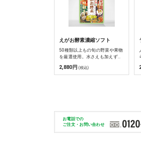
えがお酵素濃縮ソフト
50種類以上もの旬の野菜や果物
を厳選使用。水さえも加えず、
自然の力だけで３年間以上熟
2,880円
(税込)
成・発酵させて抽出した酵素の
チカラを凝縮しました。
お電話での
ご注文・お問い合わせ