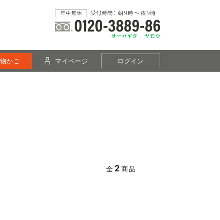
物かご
マイページ
ログイン
2
全
商品