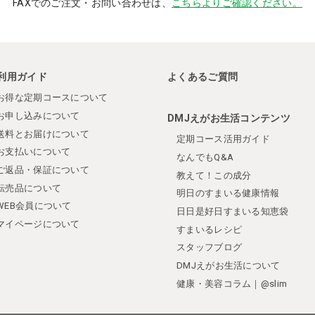
FAXでのご注文・お問い合わせは、
こちらよりご確認ください。
利用ガイド
よくあるご質問
お得な定期コースについて
お申し込みについて
DMJえがお生活コンテンツ
送料とお届けについて
定期コース活用ガイド
お支払いについて
なんでもQ&A
ご返品・保証について
教えて！この成分
転売品について
明日のすまいる健康情報
WEB会員について
日日是好日すまいる知恵袋
マイページについて
すまいるレシピ
スタッフブログ
DMJえがお生活について
健康・美容コラム｜@slim