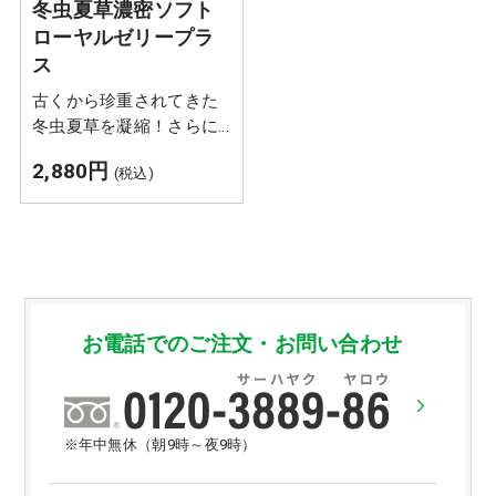
冬虫夏草濃密ソフト
ローヤルゼリープラ
ス
古くから珍重されてきた
冬虫夏草を凝縮！さらに
ローヤルゼリーをプラス
2,880円
(税込)
し、美容・健康ケアのた
めのサプリメントに仕上
げました。
お電話でのご注文・お問い合わせ
※年中無休（朝9時～夜9時）